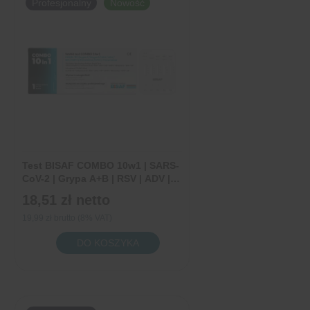
Profesjonalny
Nowość
|
COVID-
19
|
Grypa
A+B
|
RSV
|
Test BISAF COMBO 10w1 | SARS-
1
CoV-2 | Grypa A+B | RSV | ADV |
hMPV | RhV | hPIV | MP |
sztuka
18,51 zł
netto
Pneumokoki | 1 sztuka
19,99 zł brutto (8% VAT)
ilość
DO KOSZYKA
Test
BISAF
COMBO
10w1