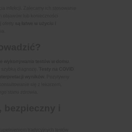
 infekcji. Zalecamy ich stosowanie
h objawów lub konieczności
j oferty
są łatwe w użyciu i
ia.
rowadzić?
ące wykonywania testów w domu
.
e szybką diagnozę.
Testy na COVID
nterpretacji wyników
. Pozytywny
skonsultowanie się z lekarzem,
ego stanu zdrowia.
 bezpieczny i
pełnieniem tradycyjnych testów