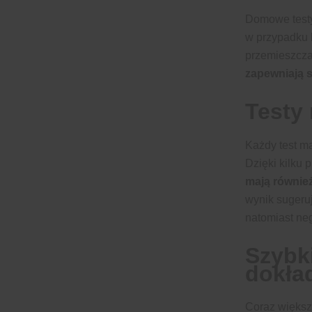
sztuka
Domowe testy
w przypadku 
przemieszczan
zapewniają s
Testy
Każdy test ma
Dzięki kilku
mają równie
wynik sugeruj
natomiast ne
Szybk
dokła
Coraz większ