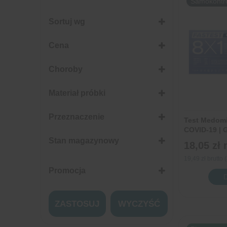
Samokontr
Sortuj wg
Sort Products
Cena
Choroby
Materiał próbki
Przeznaczenie
Test Medom
COVID-19 | G
ADV | PIV | 
Stan magazynowy
18,05 zł
19,49 zł brutto
Promocja
ilość
Test
Promocja
Medom
ZASTOSUJ
WYCZYŚĆ
COMB
8w1