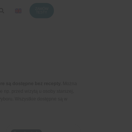
ZAMÓW
K
TESTY
e są dostępne bez recepty.
Można
e np. przed wizytą u osoby starszej,
wyboru. Wszystkie dostępne są w