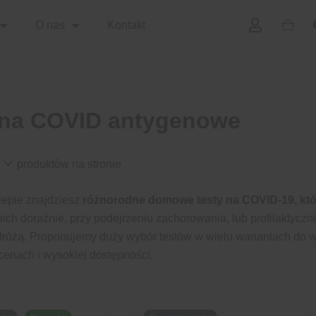
WÓZE
O nas
Kontakt
 na COVID antygenowe
produktów na stronie
epie znajdziesz
różnorodne domowe testy na COVID-19, któr
nich doraźnie, przy podejrzeniu zachorowania, lub profilaktyczni
dróżą. Proponujemy duży wybór testów w wielu wariantach do 
cenach i wysokiej dostępności.
Strona
Strona