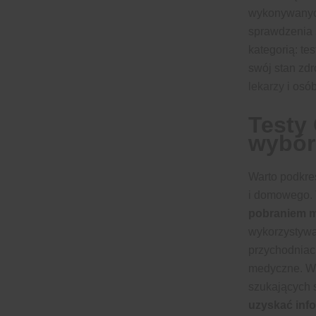
wykonywanych
sprawdzenia 
kategorią: te
swój stan zd
lekarzy
i osób
Testy
wybór
Warto podkreś
i domowego. 
pobraniem m
wykorzystywa
przychodniac
medyczne. W 
szukających 
uzyskać info