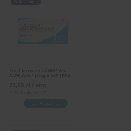
Profesjonalny
|
SARS-
CoV-
2
|
Grypa
A+B
|
RSV
Test Fluorecare COMBO 8w1 |
|
SARS-CoV-2 | Grypa A+B | RSV |
RhV | PIV | ADV | hMPV | 1 sztuka
ADV
21,29 zł
netto
|
22,99 zł brutto (8% VAT)
hMPV
ilość
DO KOSZYKA
|
Test
RhV
Fluorecare
|
COMBO
hPIV