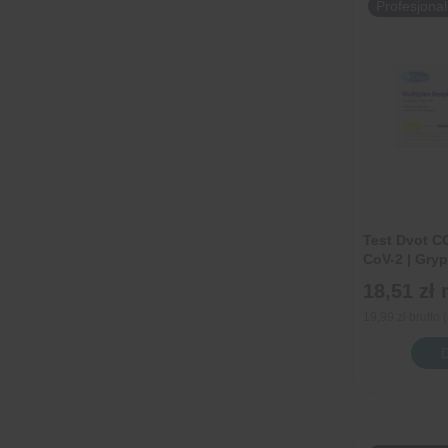
Profesjona
1
|
sztuka
SARS-
CoV-
2
|
Grypa
A+B
|
RSV
Test Dvot 
|
CoV-2 | Gryp
Adenowirus |
Adeno
18,51 zł
2 | Mycoplas
|
19,99 zł brutto
hMPV
ilość
|
Test
Rinowi
Dvot
|
COMB
PIV