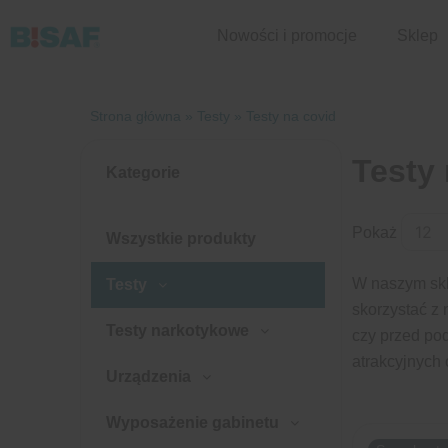
Przejdź
Nowości i promocje
Sklep
do
treści
Strona główna
»
Testy
»
Testy na covid
Testy
Kategorie
Pokaż
Wszystkie produkty
W naszym skl
Testy
skorzystać z 
Testy narkotykowe
czy przed po
atrakcyjnych 
Urządzenia
Wyposażenie gabinetu