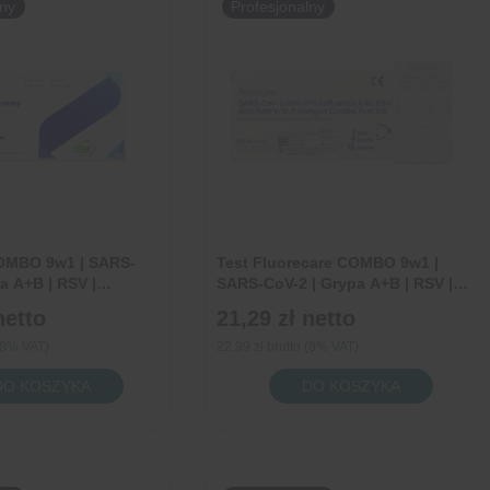
lny
Profesjonalny
|
COVID-
19
|
Grypa
A+B
|
RSV
|
COMBO 9w1 | SARS-
Test Fluorecare COMBO 9w1 |
ADV
a A+B | RSV |
SARS-CoV-2 | Grypa A+B | RSV |
 hMPV | PIV 1/3 | PIV
Adenowirus | hMPV | Rinowirus |
wirus
|
netto
21,29 zł
netto
ma | 1 sztuka
PIV | Mycoplasma pneumoniae | 1
hMPV
sztuka
 (8% VAT)
22,99 zł brutto (8% VAT)
|
ilość
DO KOSZYKA
DO KOSZYKA
RhV
Test
rus
|
Fluorecare
hPIV
O
COMBO
|