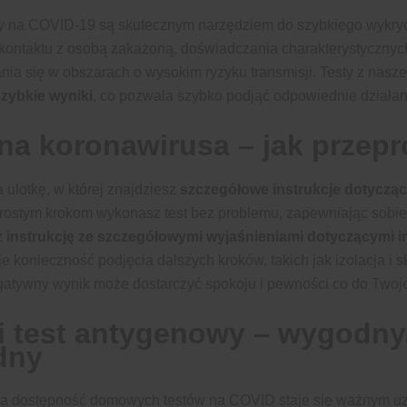
 na COVID-19 są skutecznym narzędziem do szybkiego wykrycia
kontaktu z osobą zakażoną, doświadczania charakterystycznyc
ia się w obszarach o wysokim ryzyku transmisji. Testy z nasze
zybkie wyniki
, co pozwala szybko podjąć odpowiednie działan
 na koronawirusa – jak przep
 ulotkę, w której znajdziesz
szczegółowe instrukcje dotycz
 prostym krokom wykonasz test bez problemu, zapewniając sobi
ż instrukcję ze szczegółowymi
wyjaśnieniami dotyczącymi i
e konieczność podjęcia dalszych kroków, takich jak izolacja i 
gatywny wynik może dostarczyć spokoju i pewności co do Twoj
i test antygenowy – wygodny,
dny
a dostępność domowych testów na COVID staje się ważnym uzu