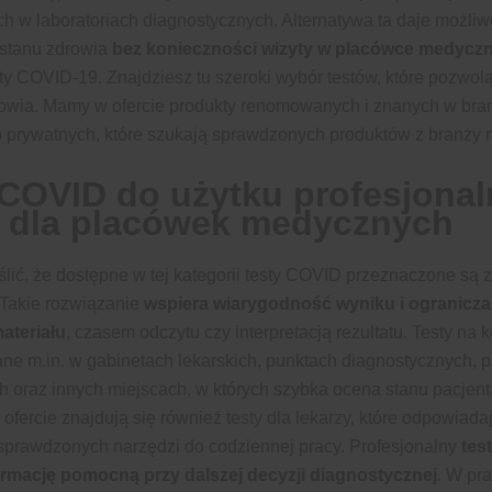
 w laboratoriach diagnostycznych. Alternatywa ta daje możli
stanu zdrowia
bez konieczności wizyty w placówce medyczn
sty COVID-19. Znajdziesz tu szeroki wybór testów, które pozwo
rowia. Mamy w ofercie produkty renomowanych i znanych w bran
 prywatnych, które szukają sprawdzonych produktów z branży 
 COVID do użytku profesjona
 dla placówek medycznych
lić, że dostępne w tej kategorii testy COVID przeznaczone są 
Takie rozwiązanie
wspiera wiarygodność wyniku i ogranicza
ateriału
, czasem odczytu czy interpretacją rezultatu. Testy n
ne m.in. w gabinetach lekarskich, punktach diagnostycznych, 
h oraz innych miejscach, w których szybka ocena stanu pacjen
ofercie znajdują się również
testy dla lekarzy
, które odpowiada
sprawdzonych narzędzi do codziennej pracy. Profesjonalny
tes
rmację pomocną przy dalszej decyzji diagnostycznej
. W pr