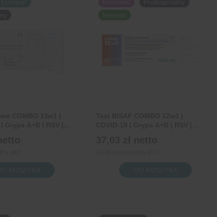
 Europie!
Krztusiec
Profesjonalny
|
lny
Nowość
-
COVID-
19
|
Grypa
A+B
|
RSV
|
care COMBO 13w1 |
Test BISAF COMBO 12w1 |
Adenowirus
| Grypa A+B | RSV |
COVID-19 | Grypa A+B | RSV |
| hMPV | Rinowirus |
ADV | hMPV | RhV | hPIV | MP | LP
|
netto
37,03 zł
netto
lasma |
| Pneumokoki | Krztusiec | 1
1
s | Legionella |
sztuka
 (8% VAT)
39,99 zł brutto (8% VAT)
łocisty | Pałeczka
sztuka
ilość
DO KOSZYKA
DO KOSZYKA
uc | 1 sztuka
Test
care
BISAF
O
COMBO
12w1