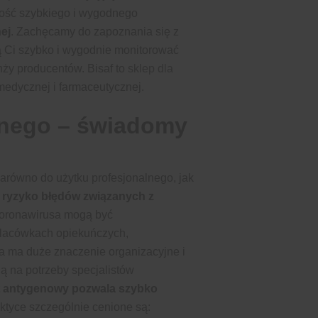
wość szybkiego i wygodnego
ej
. Zachęcamy do zapoznania się z
lą Ci szybko i wygodnie monitorować
ży producentów. Bisaf to
sklep dla
medycznej i farmaceutycznej.
lnego – świadomy
zarówno do użytku profesjonalnego, jak
 ryzyko błędów związanych z
a koronawirusa mogą być
placówkach opiekuńczych,
ta ma duże znaczenie organizacyjne i
ją na potrzeby specjalistów
t antygenowy pozwala szybko
aktyce szczególnie cenione są: