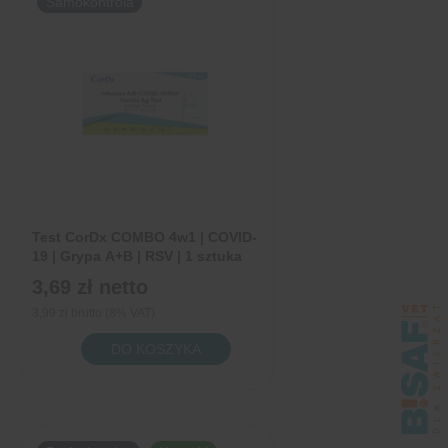
Samokontrola
Test CorDx COMBO 4w1 | COVID-
19 | Grypa A+B | RSV | 1 sztuka
3,69 zł
netto
3,99 zł brutto (8% VAT)
ilość
DO KOSZYKA
Test
CorDx
COMBO
4w1