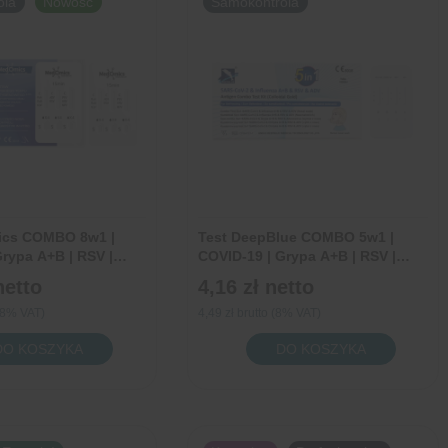
ola
Nowość
Samokontrola
ics COMBO 8w1 |
Test DeepBlue COMBO 5w1 |
rypa A+B | RSV |
COVID-19 | Grypa A+B | RSV |
RhV | hMPV | 1 sztuka
Adenowirus | 1 sztuka
netto
4,16 zł
netto
 (8% VAT)
4,49 zł brutto (8% VAT)
ilość
DO KOSZYKA
DO KOSZYKA
Test
ics
DeepBlue
O
COMBO
5w1